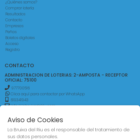
¿Quiénes somos?
Comprar lotería
Resultados
Contacto
Empresas
Peñas
Boletos digitales
Acceso
Registro
CONTACTO
ADMINISTRACION DE LOTERIAS: 2-AMPOSTA - RECEPTOR
OFICIAL: 75100
977700516
Clica aquí para contactar por WhatsApp
619341943
info@labruixadelriu.com
AVDA.ALCALDE PALAU,45
Aviso de Cookies
Amposta, 43870
(Tarragona) España
La Bruixa del Riu es el responsable del tratamiento de
sus datos personales.