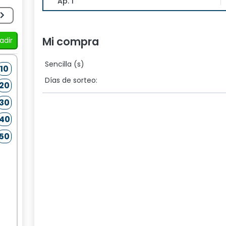
Ap. 1
Mi compra
adir
Sencilla (s)
10
1
2
3
4
5
6
7
8
9
10
1
2
Días de sorteo:
20
11
12
13
14
15
16
17
18
19
20
11
12
30
21
22
23
24
25
26
27
28
29
30
21
22
40
31
32
33
34
35
36
37
38
39
40
31
32
50
41
42
43
44
45
46
47
48
49
50
41
42
Elige 5 números y 2 estrellas
Elige las estrellas
1
2
3
4
5
6
7
8
9
10
1
2
11
12
11
12