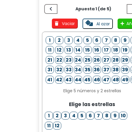
Apuesta 1 (de 5)
Vaciar
Añ
Al azar
1
2
3
4
5
6
7
8
9
11
12
13
14
15
16
17
18
19
21
22
23
24
25
26
27
28
29
31
32
33
34
35
36
37
38
39
41
42
43
44
45
46
47
48
49
Elige 5 números y 2 estrellas
Elige las estrellas
1
2
3
4
5
6
7
8
9
10
11
12