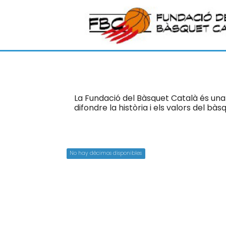
La Fundació del Bàsquet Català és una 
difondre la història i els valors del bà
No hay décimos disponibles