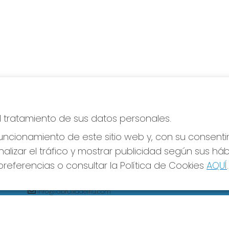
el tratamiento de sus datos personales.
CONTACTO
LE
ncionamiento de este sitio web y, con su consenti
ADMINISTRACION DE LOTERIAS: 2-AMPOSTA -
Avi
RECEPTOR OFICIAL: 75100
alizar el tráfico y mostrar publicidad según sus há
Pol
Pol
977700516
referencias o consultar la Política de Cookies
AQUÍ
.
Con
Clica aquí para contactar por WhatsApp
619341943
Tien
info@labruixadelriu.com
Pag
AVDA.ALCALDE PALAU,45
Pag
Amposta, 43870
(Tarragona) España
Jue