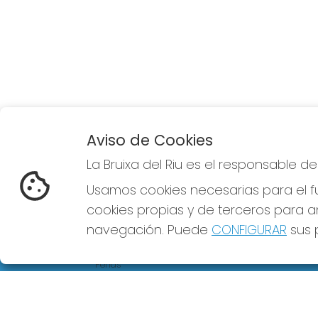
Aviso de Cookies
La Bruixa del Riu es el responsable d
LA BRUIXA DEL RIU
Usamos cookies necesarias para el fu
¿Quiénes somos?
cookies propias y de terceros para an
Comprar lotería
Resultados
navegación. Puede
CONFIGURAR
sus p
Contacto
Empresas
Peñas
Boletos digitales
Acceso
Registro